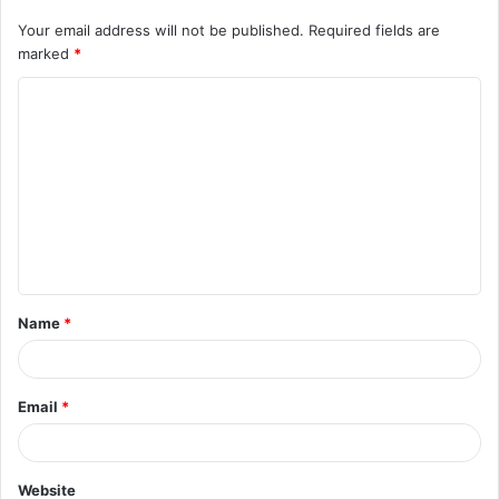
Your email address will not be published.
Required fields are
marked
*
C
o
m
m
e
n
t
Name
*
*
Email
*
Website