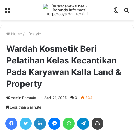
Menu
Switch
S
skin
fo
Home
/
Lifestyle
Wardah Kosmetik Beri
Pelatihan Kelas Kecantikan
Pada Karyawan Kalla Land &
Property
Admin Beranda
April 21, 2025
0
334
Less than a minute
Facebook
Twitter
LinkedIn
Messenger
WhatsApp
Telegram
Print