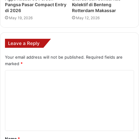
Pangsa Pasar Compact Entry
Kolektif di Benteng
di 2026
Rotterdam Makassar
May 19, 2026
May 12, 2026
Leave a Reply
Your email address will not be published.
Required fields are
marked
*
C
o
m
m
e
n
t
Name
*