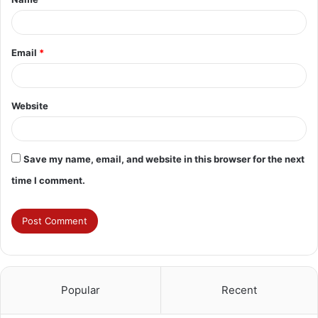
*
Email
*
Website
Save my name, email, and website in this browser for the next
time I comment.
Popular
Recent