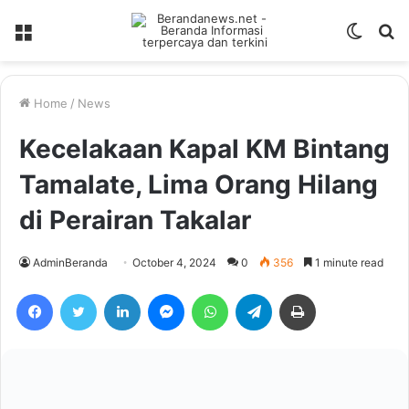
Menu
Switch
S
skin
fo
Home
/
News
Kecelakaan Kapal KM Bintang
Tamalate, Lima Orang Hilang
di Perairan Takalar
AdminBeranda
October 4, 2024
0
356
1 minute read
Facebook
Twitter
LinkedIn
Messenger
WhatsApp
Telegram
Print