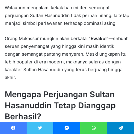
Walaupun mengalami kekalahan militer, semangat
perjuangan Sultan Hasanuddin tidak pernah hilang. Ia tetap
menjadi simbol perlawanan terhadap dominasi asing.
Orang Makassar mungkin akan berkata,
“Ewako!”
—sebuah
seruan penyemangat yang hingga kini masih identik
dengan semangat pantang menyerah. Meski ungkapan itu
lebih populer di era modern, maknanya selaras dengan
karakter Sultan Hasanuddin yang terus berjuang hingga
akhir.
Mengapa Perjuangan Sultan
Hasanuddin Tetap Dianggap
Berhasil?
Jika dilihat dari hasil perang, Kesultanan Gowa memang
Facebook
Twitter
Messenger
WhatsApp
Telegram