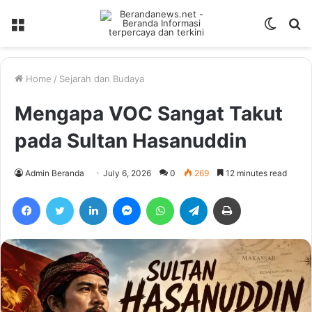
Menu
Switch
S
skin
fo
Home
/
Sejarah dan Budaya
Mengapa VOC Sangat Takut
pada Sultan Hasanuddin
Admin Beranda
July 6, 2026
0
269
12 minutes read
Facebook
Twitter
LinkedIn
Messenger
WhatsApp
Telegram
Print