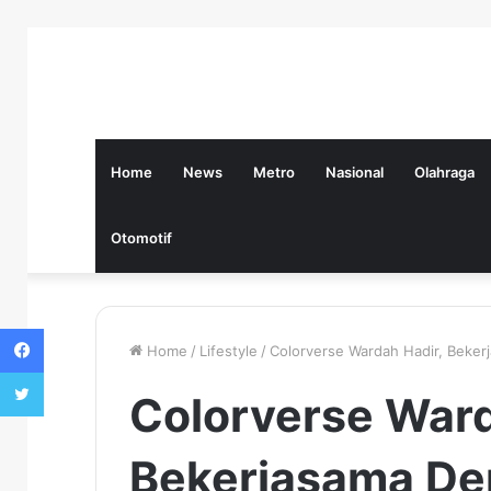
Home
News
Metro
Nasional
Olahraga
Otomotif
Facebook
Home
/
Lifestyle
/
Colorverse Wardah Hadir, Beker
Twitter
Colorverse Ward
Bekerjasama Den