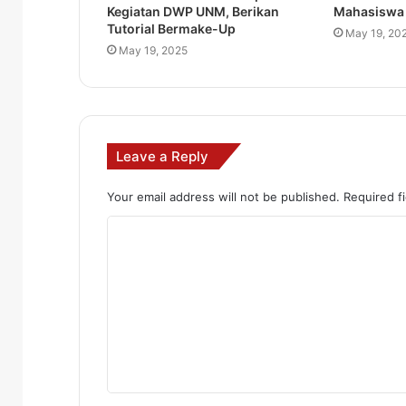
Kegiatan DWP UNM, Berikan
Mahasisw
Tutorial Bermake-Up
May 19, 20
May 19, 2025
Leave a Reply
Your email address will not be published.
Required f
C
o
m
m
e
n
t