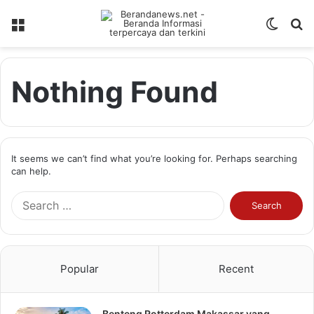
Menu
Switch
S
skin
fo
Nothing Found
It seems we can’t find what you’re looking for. Perhaps searching
can help.
Search
for:
Popular
Recent
Benteng Rotterdam Makassar yang