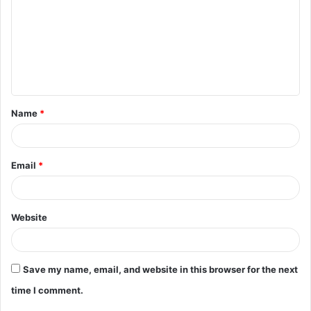
m
m
e
n
t
Name
*
*
Email
*
Website
Save my name, email, and website in this browser for the next
time I comment.