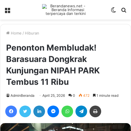
Menu
Switch
S
skin
fo
Home
/
Hiburan
Penonton Membludak!
Barasuara Dongkrak
Kunjungan NIPAH PARK
Tembus 11 Ribu
AdminBeranda
April 25, 2026
0
472
1 minute read
Facebook
Twitter
LinkedIn
Messenger
WhatsApp
Telegram
Print