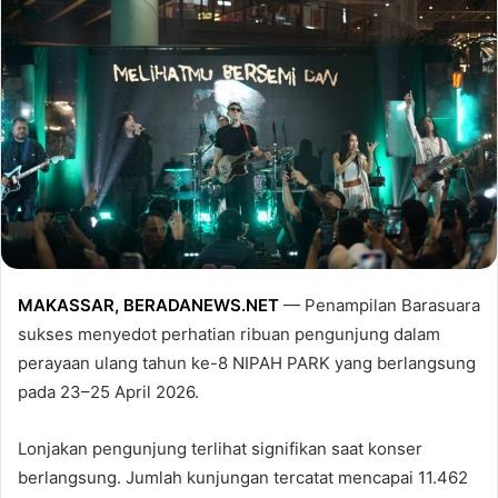
MAKASSAR
,
BERADANEWS.NE
T
— Penampilan
Barasuara
sukses menyedot perhatian ribuan pengunjung dalam
perayaan ulang tahun ke-8
NIPAH PARK
yang berlangsung
pada 23–25 April 2026.
Lonjakan pengunjung terlihat signifikan saat konser
berlangsung. Jumlah kunjungan tercatat mencapai 11.462