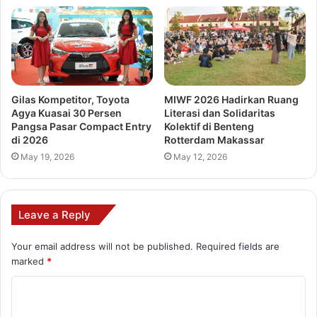
Gilas Kompetitor, Toyota
MIWF 2026 Hadirkan Ruang
Agya Kuasai 30 Persen
Literasi dan Solidaritas
Pangsa Pasar Compact Entry
Kolektif di Benteng
di 2026
Rotterdam Makassar
May 19, 2026
May 12, 2026
Leave a Reply
Your email address will not be published.
Required fields are
marked
*
C
o