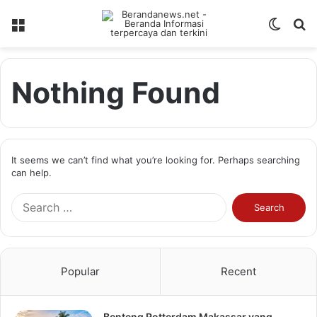
Menu
Switch
S
skin
fo
Nothing Found
It seems we can’t find what you’re looking for. Perhaps searching
can help.
Search
for:
Popular
Recent
Benteng Rotterdam Makassar yang