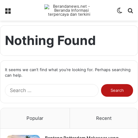
Menu
Switch
S
skin
fo
Nothing Found
It seems we can’t find what you’re looking for. Perhaps searching
can help.
Search
for:
Popular
Recent
Benteng Rotterdam Makassar yang