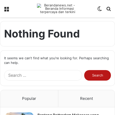
Menu
Switch
S
skin
fo
Nothing Found
It seems we can’t find what you’re looking for. Perhaps searching
can help.
Search
for:
Popular
Recent
Benteng Rotterdam Makassar yang