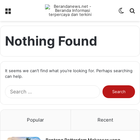
Menu
Switch
S
skin
fo
Nothing Found
It seems we can’t find what you’re looking for. Perhaps searching
can help.
Search
for:
Popular
Recent
Benteng Rotterdam Makassar yang