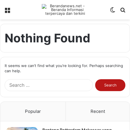
Menu
Switch
S
skin
fo
Nothing Found
It seems we can’t find what you’re looking for. Perhaps searching
can help.
Search
for:
Popular
Recent
Benteng Rotterdam Makassar yang