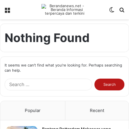
Menu
Switch
S
skin
fo
Nothing Found
It seems we can’t find what you’re looking for. Perhaps searching
can help.
Search
for:
Popular
Recent
Benteng Rotterdam Makassar yang