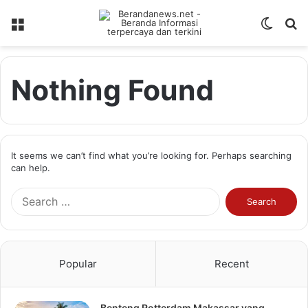
Menu
Switch
S
skin
fo
Nothing Found
It seems we can’t find what you’re looking for. Perhaps searching
can help.
Search
for:
Popular
Recent
Benteng Rotterdam Makassar yang